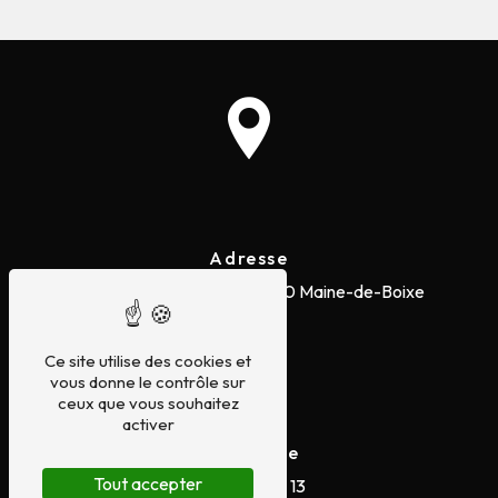
Adresse
Zone du Moulin A Vent
16230 Maine-de-Boixe
Ce site utilise des cookies et
vous donne le contrôle sur
ceux que vous souhaitez
activer
Téléphone
Tout accepter
05 45 20 73 13