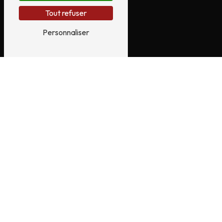
Tout refuser
Personnaliser
E-mail
servicesautos16@gmail.com
N'hésitez pas à nous
contacter