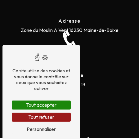
Adresse
Zone du Moulin A Vent
16230 Maine-de-Boixe
Ce site utilise des cookies et
Téléphone
vous donne le contrôle sur
ceux que vous souhaitez
05 45 20 73 13
activer
Tout accepter
Tout refuser
Personnaliser
E-mail
servicesautos16@gmail.com