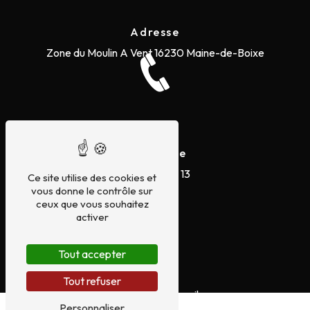
Adresse
Zone du Moulin A Vent
16230 Maine-de-Boixe
Téléphone
05 45 20 73 13
Ce site utilise des cookies et
vous donne le contrôle sur
ceux que vous souhaitez
activer
Tout accepter
E-mail
Tout refuser
servicesautos16@gmail.com
Personnaliser