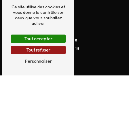
Ce site utilise des cookies et
vous donne le contrôle sur
ceux que vous souhaitez
activer
Tout accepter
Téléphone
05 45 20 73 13
Tout refuser
Personnaliser
E-mail
servicesautos16@gmail.com
N'hésitez pas à nous