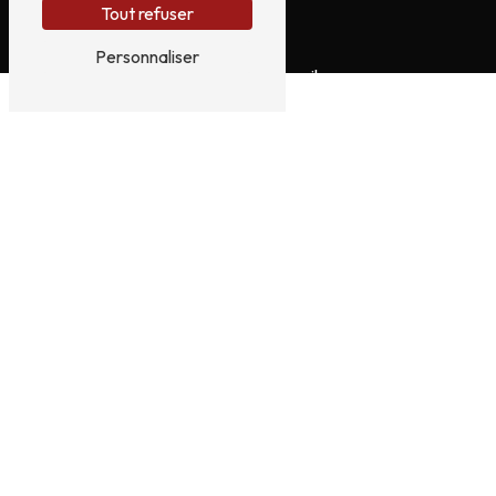
Tout refuser
E-mail
Personnaliser
servicesautos16@gmail.com
N'hésitez pas à nous
contacter